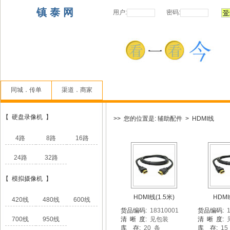
镇 泰 网
用户:
密码:
同城．传单
渠道．商家
【 硬盘录像机 】
>> 您的位置是: 辅助配件 > HDMI线
4路
8路
16路
24路
32路
【 模拟摄像机 】
HDMI线(1.5米)
HDMI
420线
480线
600线
货品编码:
18310001
货品编码:
1
700线
950线
清 晰 度:
见包装
清 晰 度:
库 存:
20 条
库 存:
15