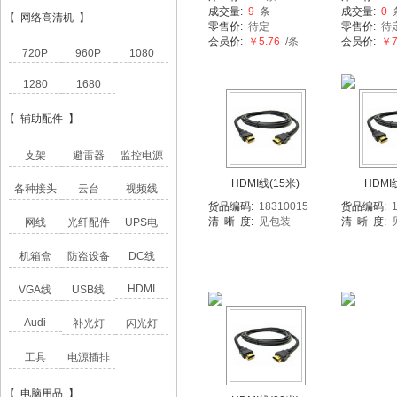
成交量:
9
条
成交量:
0
【 网络高清机 】
零售价:
待定
零售价:
待
会员价:
￥5.76
/条
会员价:
￥7
720P
960P
1080
1280
1680
【 辅助配件 】
支架
避雷器
监控电源
HDMI线(15米)
HDMI
各种接头
云台
视频线
货品编码:
18310015
货品编码:
1
清 晰 度:
见包装
清 晰 度:
网线
光纤配件
UPS电
机箱盒
防盗设备
DC线
HDMI
VGA线
USB线
Audi
补光灯
闪光灯
工具
电源插排
【 电脑用品 】