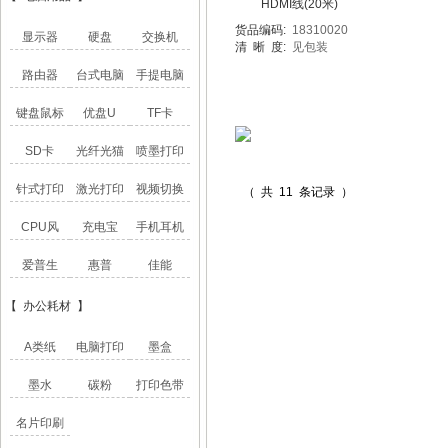
HDMI线(20米)
货品编码:
18310020
显示器
硬盘
交换机
清 晰 度:
见包装
路由器
台式电脑
手提电脑
键盘鼠标
优盘U
TF卡
SD卡
光纤光猫
喷墨打印
针式打印
激光打印
视频切换
（ 共 11 条记录 ）
CPU风
充电宝
手机耳机
爱普生
惠普
佳能
【 办公耗材 】
A类纸
电脑打印
墨盒
墨水
碳粉
打印色带
名片印刷