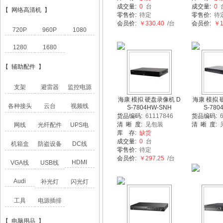
成交量:
0
台
成交量:
0
【 网络高清机 】
零售价:
待定
零售价:
待
会员价:
￥330.40
/台
会员价:
￥1,
720P
960P
1080
1280
1680
【 辅助配件 】
支架
避雷器
监控电源
海康 模拟 硬盘录像机 D
海康 模拟 
各种接头
云台
视频线
S-7804HW-SNH
S-780
货品编码:
61117846
货品编码:
6
清 晰 度:
见包装
清 晰 度:
网线
光纤配件
UPS电
库 存:
缺货
成交量:
0
台
机箱盒
防盗设备
DC线
零售价:
待定
会员价:
￥297.25
/台
HDMI
VGA线
USB线
Audi
补光灯
闪光灯
工具
电源插排
【 电脑用品 】