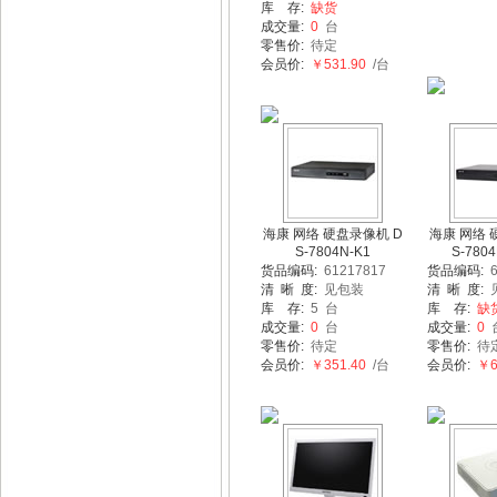
库 存:
缺货
成交量:
0
台
零售价:
待定
会员价:
￥531.90
/台
海康 网络 硬盘录像机 D
海康 网络 
S-7804N-K1
S-7804
货品编码:
61217817
货品编码:
6
清 晰 度:
见包装
清 晰 度:
库 存:
5 台
库 存:
缺
成交量:
0
台
成交量:
0
零售价:
待定
零售价:
待
会员价:
￥351.40
/台
会员价:
￥61