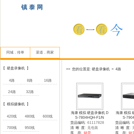
镇 泰 网
同城．传单
渠道．商家
【 硬盘录像机 】
>> 您的位置是: 硬盘录像机 > 4路
4路
8路
16路
24路
32路
【 模拟摄像机 】
海康 模拟 硬盘录像机 D
海康 模拟 
420线
480线
600线
S-7804HQH-F1/N
S-790
货品编码:
61117828
货品编码:
6
700线
950线
清 晰 度:
见包装
清 晰 度:
库 存:
缺货
库 存:
缺