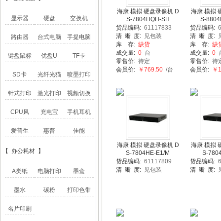
海康 模拟 硬盘录像机 D
海康 模拟 
显示器
硬盘
交换机
S-7804HQH-SH
S-880
货品编码:
61117833
货品编码:
6
清 晰 度:
见包装
清 晰 度:
路由器
台式电脑
手提电脑
库 存:
缺货
库 存:
缺
成交量:
0
台
成交量:
0
键盘鼠标
优盘U
TF卡
零售价:
待定
零售价:
待
会员价:
￥769.50
/台
会员价:
￥1,
SD卡
光纤光猫
喷墨打印
针式打印
激光打印
视频切换
CPU风
充电宝
手机耳机
爱普生
惠普
佳能
海康 模拟 硬盘录像机 D
海康 模拟 
【 办公耗材 】
S-7804HE-E1/M
S-780
货品编码:
61117809
货品编码:
6
清 晰 度:
见包装
清 晰 度:
A类纸
电脑打印
墨盒
墨水
碳粉
打印色带
名片印刷