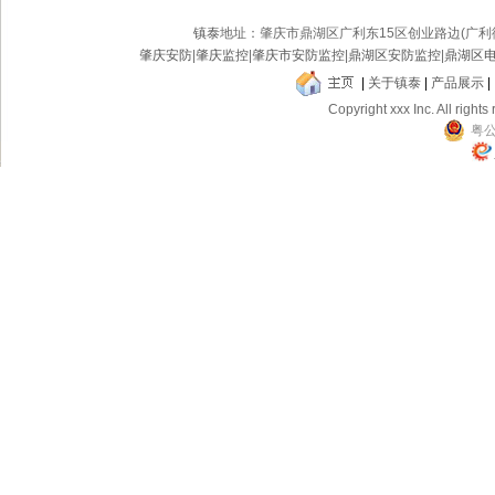
镇泰
地址：肇庆市鼎湖区广利东15区创业路边(广
肇庆安防
|
肇庆监控
|
肇庆市安防监控
|
鼎湖区安防监控
|
鼎湖区
|
关于镇泰
|
产品展示
|
Copyright xxx Inc. All rights
粤公