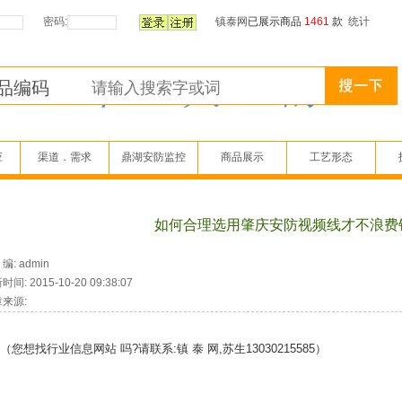
密码:
镇泰网
已展示商品
1461
款
统计
应
渠道．需求
鼎湖安防监控
商品展示
工艺形态
如何合理选用肇庆安防视频线才不浪费
: admin
间: 2015-10-20 09:38:07
来源:
您想找行业信息网站 吗?请联系:镇 泰 网,苏生13030215585）