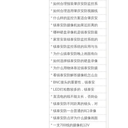
*
如何合理报装肇庆安防监控系
*
如何合理选用肇庆安防视频线
*
什么样的监控方案适合肇庆安
*
镇泰安防摄像机如果近距离的
*
哪种硬盘录像机是镇泰安防最
*
家里安装镇泰安防监控系统的
*
镇泰安防监控系统的应用与当
*
为什么镇泰安防晚上画面有白
*
如何选择镇泰安防的硬盘录像
*
为什么用物体靠近镇泰安防摄
*
看镇泰安防解答摄像机怎么合
*
BNC接头的重要性，镇泰安
*
LED灯粒数较多的，镇泰安
*
直流电的线不能太长，否则会
*
镇泰安防不同距离的镜头，对
*
镇泰安防一台普通的8口录像
*
镇泰安防点评为什么摄像画面
*
一支700线的摄像机12V