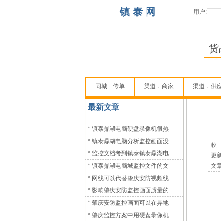
镇 泰 网
用户:
同城．传单
渠道．商家
渠道．供
最新文章
*
镇泰鼎湖电脑硬盘录像机很热
*
镇泰鼎湖电脑分析监控画面没
收 编
*
监控文档考到镇泰镇泰鼎湖电
更新时
*
镇泰鼎湖电脑城监控文件的文
文章
*
网线可以代替肇庆安防视频线
*
影响肇庆安防监控画面质量的
（
*
肇庆安防监控画面可以在异地
*
肇庆监控方案中用硬盘录像机