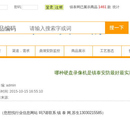
密码:
镇泰网
已展示商品
1461
款
统计
应
渠道．需求
鼎湖安防监控
商品展示
工艺形态
哪种硬盘录像机是镇泰安防最好最实
: admin
间: 2015-10-15 16:55:10
来源:
您想找行业信息网站 吗?请联系:镇 泰 网,苏生13030215585）