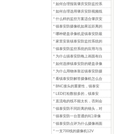
*
如何合理报装肇庆安防监控系
*
如何合理选用肇庆安防视频线
*
什么样的监控方案适合肇庆安
*
镇泰安防摄像机如果近距离的
*
哪种硬盘录像机是镇泰安防最
*
家里安装镇泰安防监控系统的
*
镇泰安防监控系统的应用与当
*
为什么镇泰安防晚上画面有白
*
如何选择镇泰安防的硬盘录像
*
为什么用物体靠近镇泰安防摄
*
看镇泰安防解答摄像机怎么合
*
BNC接头的重要性，镇泰安
*
LED灯粒数较多的，镇泰安
*
直流电的线不能太长，否则会
*
镇泰安防不同距离的镜头，对
*
镇泰安防一台普通的8口录像
*
镇泰安防点评为什么摄像画面
*
一支700线的摄像机12V