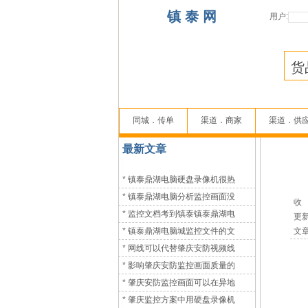
镇 泰 网
用户:
同城．传单
渠道．商家
渠道．供
最新文章
*
镇泰鼎湖电脑硬盘录像机很热
*
镇泰鼎湖电脑分析监控画面没
收 编
*
监控文档考到镇泰镇泰鼎湖电
更新时
*
镇泰鼎湖电脑城监控文件的文
文章
*
网线可以代替肇庆安防视频线
*
影响肇庆安防监控画面质量的
（
*
肇庆安防监控画面可以在异地
*
肇庆监控方案中用硬盘录像机