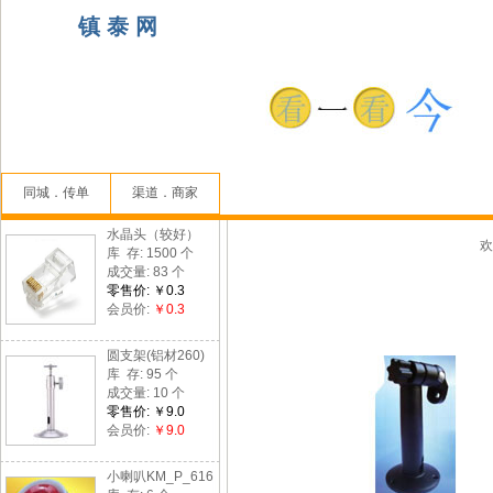
镇 泰 网
同城．传单
渠道．商家
水晶头（较好）
欢
库 存: 1500 个
成交量: 83 个
零售价: ￥0.3
会员价:
￥0.3
圆支架(铝材260)
库 存: 95 个
成交量: 10 个
零售价: ￥9.0
会员价:
￥9.0
小喇叭KM_P_616